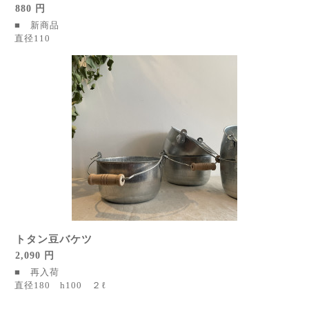
880 円
■ 新商品
直径110
トタン豆バケツ
2,090 円
■ 再入荷
直径180 h100 ２ℓ