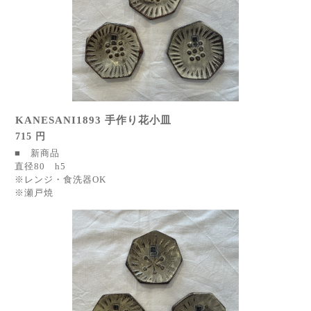
KANESANI1893 手作り花小皿
715 円
■ 新商品
直径80 h5
※レンジ・食洗器OK
※瀬戸焼