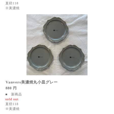
直径118
※美濃焼
Vanvers美濃焼丸小皿グレー
880 円
■ 新商品
sold out
直径118
※美濃焼