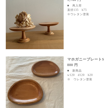
■ 再入荷
直径135 h75
※ウレタン塗装
マホガニープレートS
880 円
■ 新商品
w120 d120 h20
※ ウレタン塗装