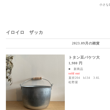
小さな
イロイロ ザッカ
2023.09月の雑貨
トタン豆バケツ大
1,980 円
■ 新商品
sold out
直径204 h134 3.6L
松野屋