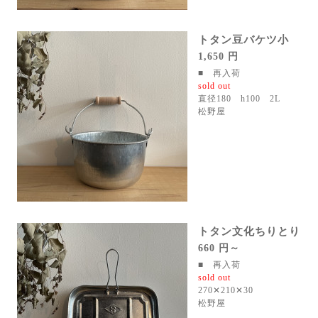
トタン豆バケツ小
1,650 円
■ 再入荷
sold out
直径180 h100 2L
松野屋
トタン文化ちりとり
660 円～
■ 再入荷
sold out
270✕210✕30
松野屋