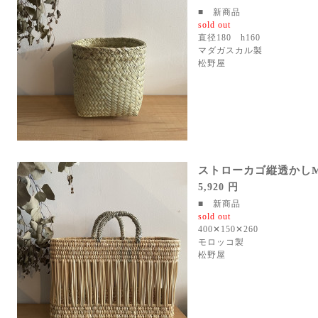
■ 新商品
sold out
直径180 h160
マダガスカル製
松野屋
ストローカゴ縦透かし
5,920 円
■ 新商品
sold out
400✕150✕260
モロッコ製
松野屋