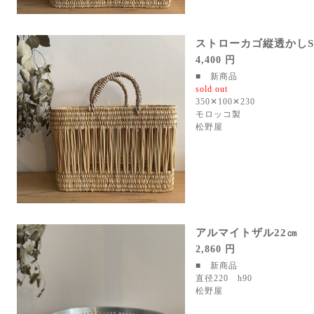
ストローカゴ縦透かしS
4,400 円
■ 新商品
sold out
350✕100✕230
モロッコ製
松野屋
アルマイトザル22㎝
2,860 円
■ 新商品
直径220 h90
松野屋