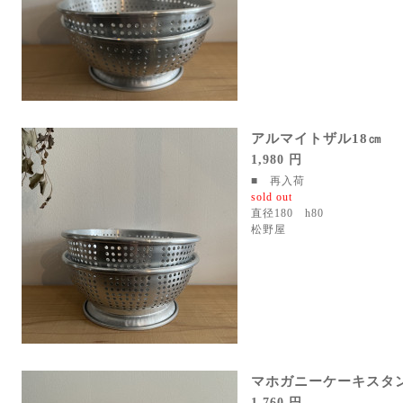
アルマイトザル18㎝
1,980 円
■ 再入荷
sold out
直径180 h80
松野屋
マホガニーケーキスタ
1,760 円