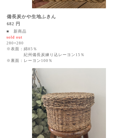
備長炭かや生地ふきん
682 円
■ 新商品
sold out
280×280
※表面：綿85％
紀州備長炭練り込レーヨン15％
※裏面：レーヨン100％