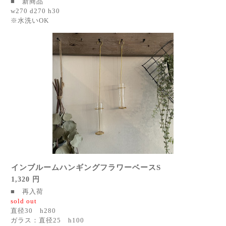
■ 新商品
w270 d270 h30
※水洗いOK
インブルームハンギングフラワーベースS
1,320 円
■ 再入荷
sold out
直径30 h280
ガラス：直径25 h100