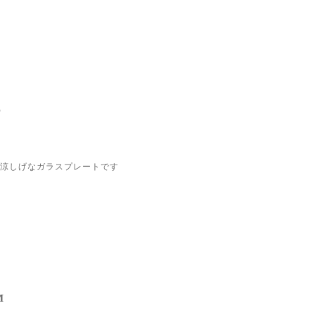
L
涼しげなガラスプレートです
M