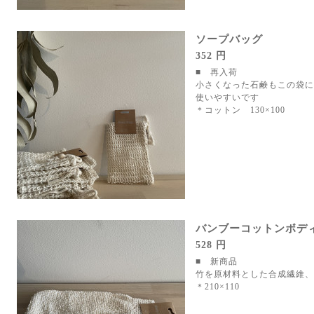
ソープバッグ
352 円
■ 再入荷
小さくなった石鹸もこの袋に
使いやすいです
＊コットン 130×100
バンブーコットンボデ
528 円
■ 新商品
竹を原材料とした合成繊維、
＊210×110