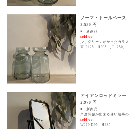
ノーマ・トールベース
2,530 円
■ 新商品
sold out
少しグリーンがかったガラス
直径125 H205 （口径50）
アイアンロッドミラー
2,970 円
■ 新商品
角度調整が出来る使い勝手の
sold out
W210 D95 H285