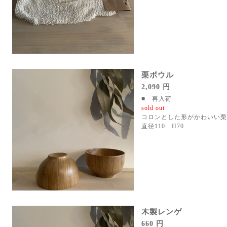
栗ボウル
2,090 円
■ 再入荷
sold out
コロンとした形がかわいい栗
直径110 H70
木製レンゲ
660 円