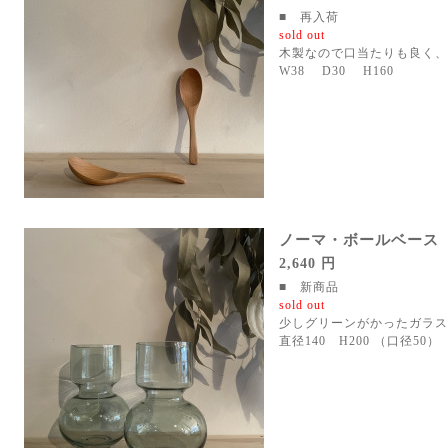
■ 再入荷
sold out
木製なので口当たりも良く
W38 D30 H160
ノーマ・ボールベース
2,640 円
■ 新商品
sold out
少しグリーンがかったガラス
直径140 H200 （口径50）