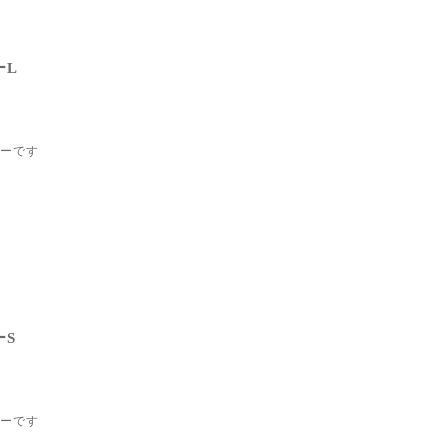
ーL
ーです
ーS
ーです