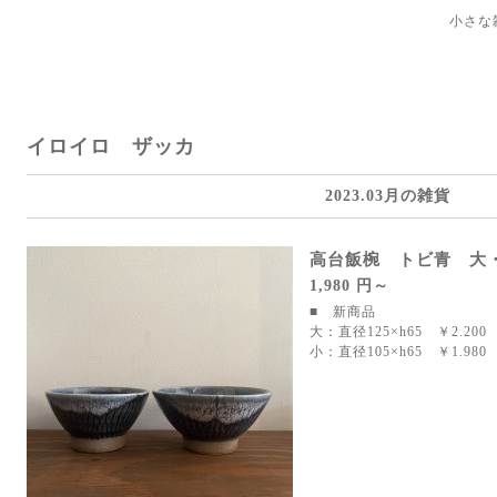
小さな
イロイロ ザッカ
2023.03月の雑貨
高台飯椀 トビ青 大
1,980 円～
■ 新商品
大：直径125×h65 ￥2.200
小：直径105×h65 ￥1.980