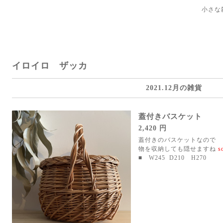
小さな
イロイロ ザッカ
2021.12月の雑貨
蓋付きバスケット
2,420 円
蓋付きのバスケットなので 
物を収納しても隠せますね
s
■ W245 D210 H270