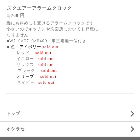
スクエアーアラームクロック
1,760 円
縦にも斜めにも置けるアラームクロックです
小さいのでキッチンや洗面所においても邪魔に
なりません
■W710×D710×H400 単三電池一個付き
■ 色
：
アイボリー
sold out
レッド
sold out
イエロー
sold out
サックス
sold out
ブラック
sold out
オリーブ
sold out
ネイビー
sold out
トップ
オシラセ