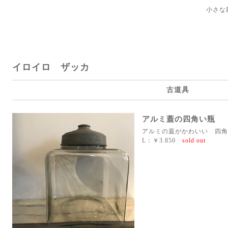
小さな
イロイロ ザッカ
古道具
アルミ蓋の四角い瓶
アルミの蓋がかわいい 四角
L：￥3.850
sold out