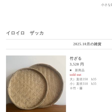
小さな
イロイロ ザッカ
2025.10月の雑貨
竹ざる
3,520 円
■ 新商品
sold out
大）直径350 h35
小）直径310 h35
※竹・藤