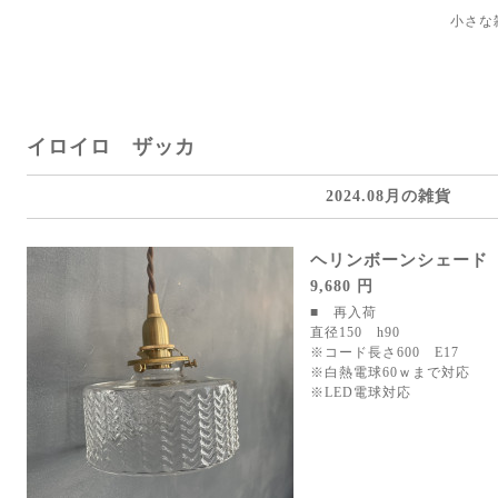
小さな
イロイロ ザッカ
2024.08月の雑貨
ヘリンボーンシェード
9,680 円
■ 再入荷
直径150 h90
※コード長さ600 E17
※白熱電球60ｗまで対応
※LED電球対応