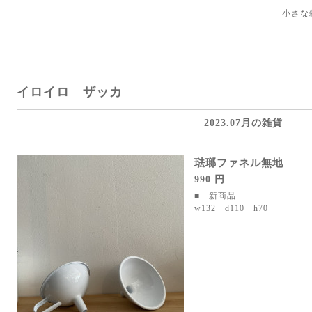
小さな
イロイロ ザッカ
2023.07月の雑貨
琺瑯ファネル無地
990 円
■ 新商品
w132 d110 h70