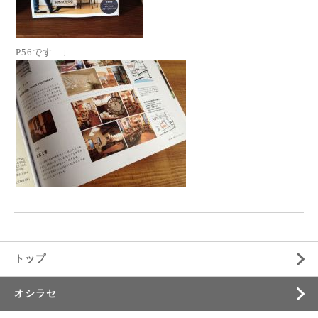
P56です ↓
トップ
オシラセ