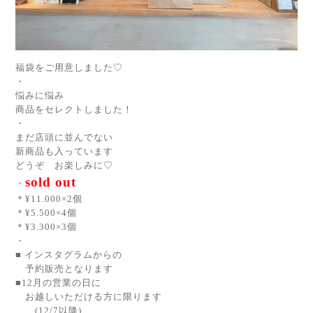
福袋をご用意しました♡
・
悩みに悩み
商品をセレクトしました！
・
まだ店頭に並んでない
新商品も入っています
どうぞ お楽しみに♡
sold out
・
＊¥11.000×2個
＊¥5.500×4個
＊¥3.300×3個
・
■ インスタグラムからの
予約販売となります
■12月の営業の日に
お越しいただける方に限ります
(12/7以降)