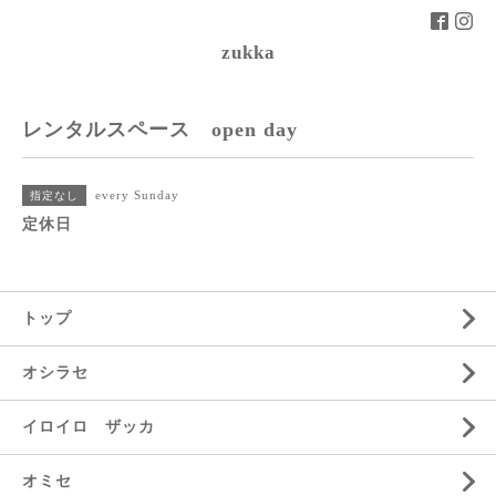
zukka
レンタルスペース open day
every Sunday
指定なし
定休日
トップ
オシラセ
イロイロ ザッカ
オミセ