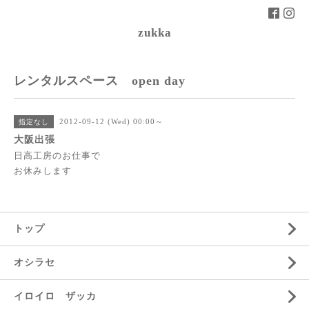
zukka
レンタルスペース open day
2012-09-12 (Wed) 00:00～
指定なし
大阪出張
日高工房のお仕事で
お休みします
トップ
オシラセ
イロイロ ザッカ