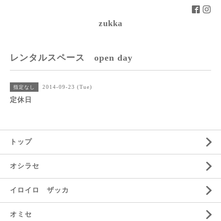
zukka
レンタルスペース open day
2014-09-23 (Tue)
指定なし
定休日
トップ
オシラセ
イロイロ ザッカ
オミセ